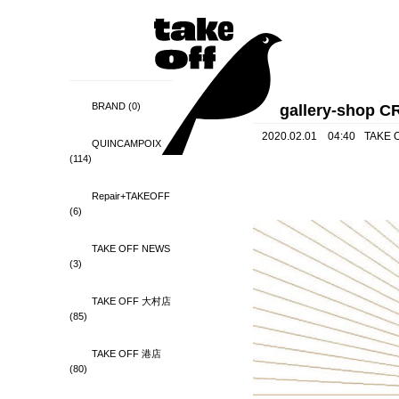
BRAND
(0)
gallery-shop 
2020.02.01 04:40
TAKE 
QUINCAMPOIX
(114)
Repair+TAKEOFF
(6)
TAKE OFF NEWS
(3)
TAKE OFF 大村店
(85)
TAKE OFF 港店
(80)