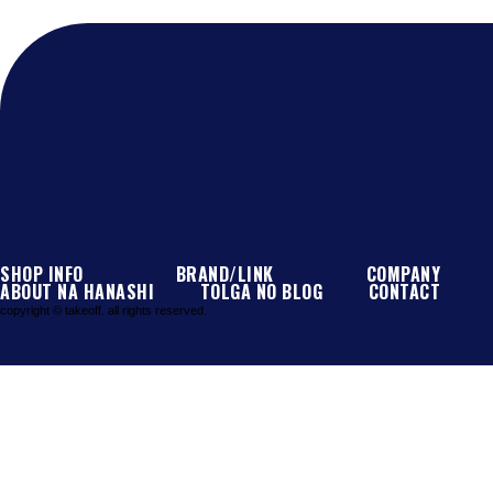
@takeoff16_jpさんのツイート
SHOP INFO
BRAND/LINK
COMPANY
ABOUT NA HANASHI
TOLGA NO BLOG
CONTACT
copyright © takeoff. all rights reserved.