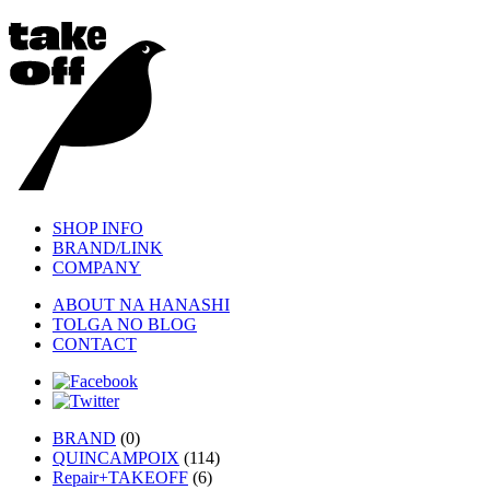
SHOP INFO
BRAND/LINK
COMPANY
ABOUT NA HANASHI
TOLGA NO BLOG
CONTACT
BRAND
(0)
QUINCAMPOIX
(114)
Repair+TAKEOFF
(6)