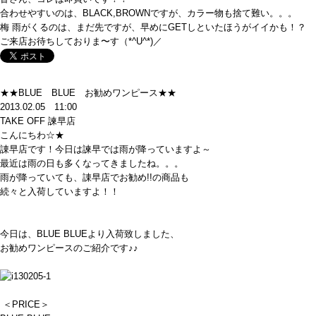
合わせやすいのは、BLACK,BROWNですが、カラー物も捨て難い。。。
梅 雨がくるのは、まだ先ですが、早めにGETしといたほうがイイかも！？
ご来店お待ちしておりま〜す（*^U^*)／
★★BLUE BLUE お勧めワンピース★★
2013.02.05 11:00
TAKE OFF 諫早店
こんにちわ☆★
諌早店です！今日は諫早では雨が降っていますよ～
最近は雨の日も多くなってきましたね。。。
雨が降っていても、諌早店でお勧め!!の商品も
続々と入荷していますよ！！
今日は、BLUE BLUEより入荷致しました、
お勧めワンピースのご紹介です♪♪
＜PRICE＞