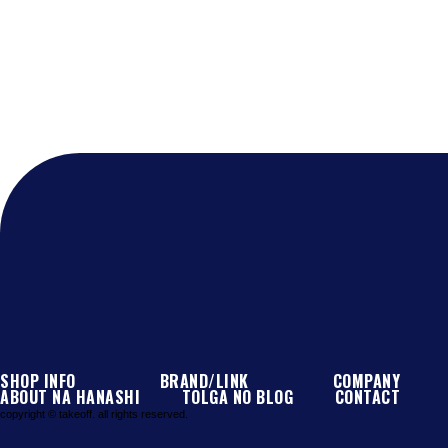
@takeoff16_jpさんのツイート
SHOP INFO
BRAND/LINK
COMPANY
ABOUT NA HANASHI
TOLGA NO BLOG
CONTACT
copyright © takeoff. all rights reserved.