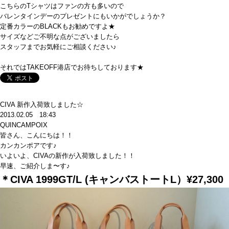
こちらのTシャツはファンの方も多いので
バレンタインデーのプレゼントにもいかがでしょうか？
定番カラーのBLACKもお勧めですよ★
サイズなどご不明な点がございましたら
スタッフまでお気軽にご相談ください♪
それではTAKEOFF港店でお待ちしております★
CIVA 新作入荷致しました☆
2013.02.05 18:43
QUINCAMPOIX
皆さん、こんにちは！！
カンカンポアです♪
いよいよ、CIVAの新作が入荷致しました！！
早速、ご紹介しま〜す♪
＊CIVA 1999GT/L (キャンバストートL）¥27,300