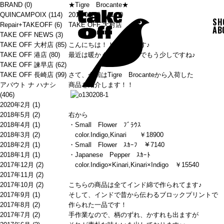
BRAND
(0)
★Tigre Brocante★
QUINCAMPOIX
(114)
2013.02.08 11:00
SH
Repair+TAKEOFF
(6)
TAKE OFF 大村店
AB
TAKE OFF NEWS
(3)
TAKE OFF 大村店
(85)
こんにちは！！大村店です♪
TAKE OFF 港店
(80)
最近は暖かくなり、春までもう少しですね♪
TAKE OFF 諫早店
(62)
TAKE OFF 長崎店
(99)
さて、今回はTigre Brocanteから入荷した
アバウト ナ ハナシ
商品を紹介します！！
(406)
2020年2月
(1)
2018年5月
(2)
右から
2018年4月
(1)
・Small Flower ﾌﾞﾗｳｽ
2018年3月
(2)
color.Indigo,Kinari ￥18900
2018年2月
(1)
・Small Flower ｽｶｰﾌ ￥7140
2018年1月
(1)
・Japanese Pepper ｽｶｰﾄ
2017年12月
(2)
color.Indigo×Kinari,Kinari×Indigo ￥15540
2017年11月
(2)
2017年10月
(2)
こちらの商品は全てインド綿で作られてます♪
2017年9月
(1)
そして、インドで昔から伝わるブロックプリントで
2017年8月
(2)
作られた一品です！
2017年7月
(2)
手作業なので、柄のずれ、かすれも出ますが