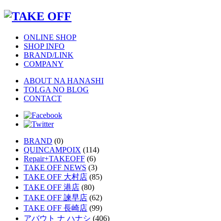
ONLINE SHOP
SHOP INFO
BRAND/LINK
COMPANY
ABOUT NA HANASHI
TOLGA NO BLOG
CONTACT
BRAND
(0)
QUINCAMPOIX
(114)
Repair+TAKEOFF
(6)
TAKE OFF NEWS
(3)
TAKE OFF 大村店
(85)
TAKE OFF 港店
(80)
TAKE OFF 諫早店
(62)
TAKE OFF 長崎店
(99)
アバウト ナ ハナシ
(406)