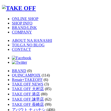
ONLINE SHOP
SHOP INFO
BRAND/LINK
COMPANY
ABOUT NA HANASHI
TOLGA NO BLOG
CONTACT
BRAND
(0)
QUINCAMPOIX
(114)
Repair+TAKEOFF
(6)
TAKE OFF NEWS
(3)
TAKE OFF 大村店
(85)
TAKE OFF 港店
(80)
TAKE OFF 諫早店
(62)
TAKE OFF 長崎店
(99)
アバウト ナ ハナシ
(406)