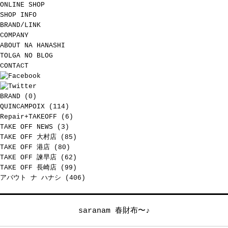
ONLINE SHOP
SHOP INFO
BRAND/LINK
COMPANY
ABOUT NA HANASHI
TOLGA NO BLOG
CONTACT
BRAND
(0)
QUINCAMPOIX
(114)
Repair+TAKEOFF
(6)
TAKE OFF NEWS
(3)
TAKE OFF 大村店
(85)
TAKE OFF 港店
(80)
TAKE OFF 諫早店
(62)
TAKE OFF 長崎店
(99)
アバウト ナ ハナシ
(406)
saranam 春財布〜♪