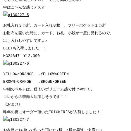
中はこ〜んな感じデス☆
お札入れ３カ所、カード入れ８枚 、フリーポケット１カ所
お財布を開いた時に、カード、お札、小銭が一度に見れるので、
出し入れしやすいですよ♪
BELTも入荷しました！！
MG24847 ¥12,390
YELLOW×ORANGE ,YELLOW×GREEN
BROWN×ORANGE ,BROWN×GREEN
中細のベルトは、程よいボリューム感で付けやすく、
コレからの季節大活躍しそうです！！
《おまけ》
昨年の夏にオーダー頂いたTRICKER’Sが入荷しました！！
お友達とお揃いで作った頂いたY様、K様が早速ご来店♪♪♪