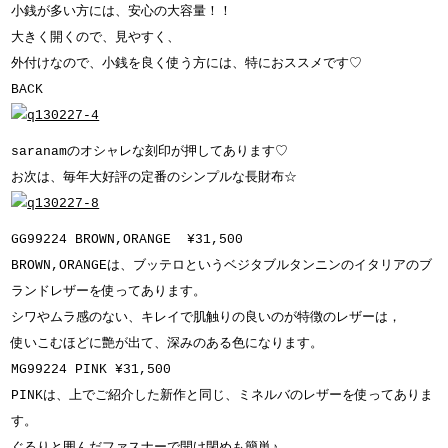
小銭が多い方には、安心の大容量！！
大きく開くので、見やすく、
外付けなので、小銭を良く使う方には、特におススメです♡
BACK
saranamのオシャレな刻印が押してあります♡
お次は、毎年大好評の定番のシンプルな長財布☆
GG99224 BROWN,ORANGE ¥31,500
BROWN,ORANGEは、ブッテロというベジタブルタンニンのイタリアのブ
ランドレザーを使ってあります。
シワやムラ感のない、キレイで肌触りの良いのが特徴のレザーは，
使いこむほどに艶が出て、深みのある色になります。
MG99224 PINK ¥31,500
PINKは、上でご紹介した新作と同じ、ミネルバのレザーを使ってありま
す。
ぐるりと囲んだファスナーで開け閉めも簡単♪