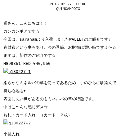
2013.02.27 11:06
QUINCAMPOIX
皆さん、こんにちは！！
カンカンポアです☆
今回は、saranamより入荷しましたWALLETのご紹介です♪
春財布という事もあり、今の季節、お財布は買い時ですよ〜☆
まずは、新作のご紹介です☆
MG99851 RED ¥40,950
柔らかなミネルバの革を使ってあるため、手のひらに馴染んで
持ち心地も◉
表面に丸い班があるのもミネルバの革の特徴です。
中はこ〜んな感じデス☆
お札・カード入れ （カード１２枚）
小銭入れ